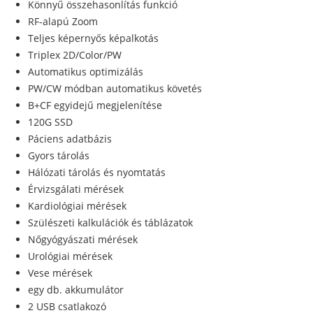
Könnyű összehasonlítás funkció
RF-alapú Zoom
Teljes képernyős képalkotás
Triplex 2D/Color/PW
Automatikus optimizálás
PW/CW módban automatikus követés
B+CF egyidejű megjelenítése
120G SSD
Páciens adatbázis
Gyors tárolás
Hálózati tárolás és nyomtatás
Érvizsgálati mérések
Kardiológiai mérések
Szülészeti kalkulációk és táblázatok
Nőgyógyászati mérések
Urológiai mérések
Vese mérések
egy db. akkumulátor
2 USB csatlakozó