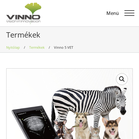
Menü
Menü
Termékek
Nyitólap
/
Termékek
/
Vinno 5 VET