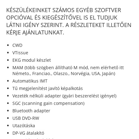
KÉSZÜLÉKEINKET SZÁMOS EGYÉB SZOFTVER
OPCIÓVAL ÉS KIEGÉSZÍTŐVEL IS EL TUDJUK
LÁTNI IGÉNY SZERINT. A RÉSZLETEKET ILLETŐEN
KÉRJE AJÁNLATUNKAT.
CWD
VTissue
EKG modul készlet
MAM (több szögben állítható M mód, nem elérhető itt
Németo., Franciao., Olaszo., Norvégia, USA, Japán)
Automatikus IMT
Tű megjelenítést javító képalkotás
Vezeték nélküli adapter (gyári beszerelést igényel)
SGC (scanning gain compensation)
Bluetooth adapter
USB DVD-RW
Utazótáska
DP-VG átalakító