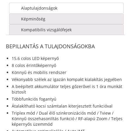
Alaptulajdonságok
Képminőség
Kompatibilis vizsgálófejek
BEPILLANTÁS A TULAJDONSÁGOKBA
15.6 colos LED képernyő
8 colos érintőképernyő
Könnyű és mobilis rendszer
Vékonyabb szélek az igazán kompakt kialakítás jegyében
A beépített akkumulátor teljes gőzerővel is 1 óra munkát
biztosít
Többfunkciós fogantyú
Átalakítható kocsi számtalan kiterjesztett funkcióval
Triplex mód / Dual élő szinkronizációs mód / Tview /
Könnyű összehasonlítás funkció / RF-alapú Zoom / Teljes
képernyős üzemmód