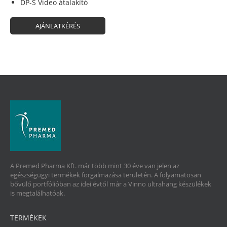
DP-S Video átalakító
AJÁNLATKÉRÉS
A Premed Pharma Kft. már több mint 30 éve van jelen az
egészségügyi termékek forgalmazása területén. A folyamatosan
bővülő portfólióban az idei évtől már a Vinno ultrahang készülékek
is megtalálhatóak.
TERMÉKEK